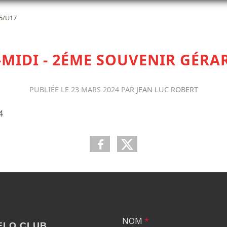
15/U17
S-MIDI - 2ÉME SOUVENIR GÉR
PUBLIÉE LE
23 MARS 2024
PAR
JEAN LUC ROBERT
4
NOM
*
ELO CLUB