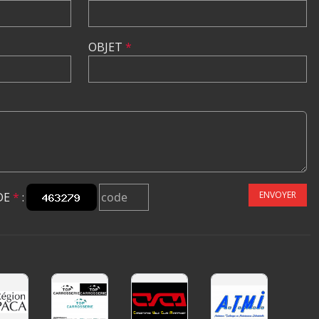
OBJET
*
ENVOYER
DE
*
: