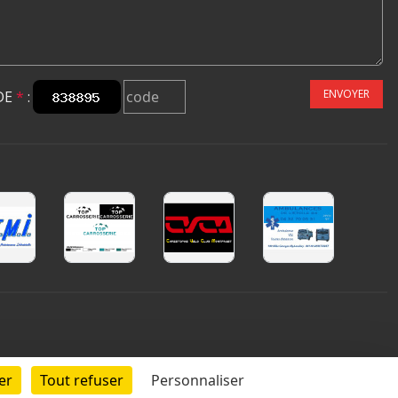
ENVOYER
DE
*
:
er
Tout refuser
Personnaliser