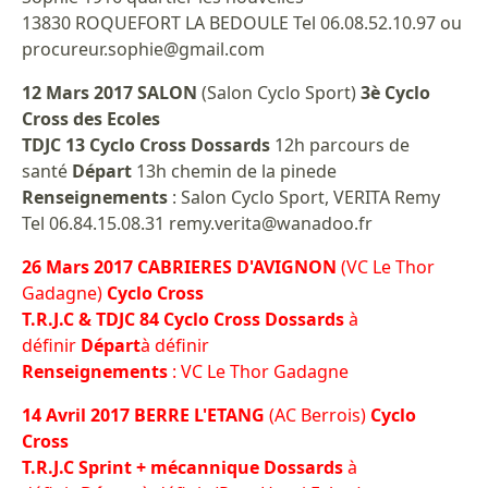
13830 ROQUEFORT LA BEDOULE Tel 06.08.52.10.97 ou
procureur.sophie@gmail.com
12 Mars 2017 SALON
(Salon Cyclo Sport)
3è Cyclo
Cross des Ecoles
TDJC 13 Cyclo Cross Dossards
12h parcours de
santé
Départ
13h chemin de la pinede
Renseignements
: Salon Cyclo Sport, VERITA Remy
Tel 06.84.15.08.31 remy.verita@wanadoo.fr
26 Mars 2017 CABRIERES D'AVIGNON
(VC Le Thor
Gadagne)
Cyclo Cross
T.R.J.C & TDJC 84 Cyclo Cross Dossards
à
définir
Départ
à définir
Renseignements
: VC Le Thor Gadagne
14 Avril 2017 BERRE L'ETANG
(AC Berrois)
Cyclo
Cross
T.R.J.C Sprint + mécannique Dossards
à