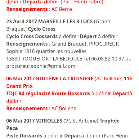
définir
Départ
à définir (Parc Henri Fabre)
Renseignements
: AC Berre
23 Avril 2017 MARSEILLE LES 3 LUCS
(Grand
Braquet)
Cyclo Cross
Cyclo Cross Dossards
à définir
Départ
à définir
Renseignements
: Grand Braquet, PROCUREUR
Sophie 1916 quartier les nouvelles
13830 ROQUEFORT LA BEDOULE Tel 06.08.52.10.97 ou
procureur.sophie@gmail.com
06 Mai 2017 BOLLENE LA CROISIERE
(AC Bollene)
11è
Grand Prix
TDJC 84 régularité Route Dossards
à définir
Départ
à
définir
Renseignements
: AC Bollene
06 Mai 2017 VITROLLES
(VC St Antoine)
Trophée
Paca
Piste Dossards
à définir
Départ
à définir (Parc Henri