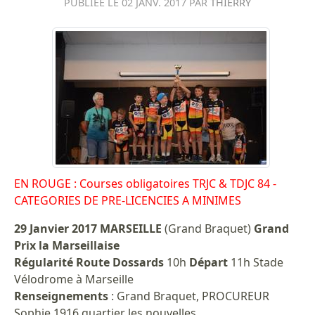
PUBLIÉE LE
02 JANV. 2017
PAR
THIERRY
EN ROUGE : Courses obligatoires TRJC & TDJC 84 -
CATEGORIES DE PRE-LICENCIES A MINIMES
29 Janvier 2017 MARSEILLE
(Grand Braquet)
Grand
Prix la Marseillaise
Régularité Route Dossards
10h
Départ
11h Stade
Vélodrome à Marseille
Renseignements
: Grand Braquet, PROCUREUR
Sophie 1916 quartier les nouvelles