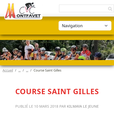
Panneau de gestion des cookies
CHRISTOPHE VÉLO CLUB MONTFAVET
Accueil
Course Saint Gilles
COURSE SAINT GILLES
PUBLIÉ LE
10 MARS 2018
PAR
KILMAYA LE JEUNE